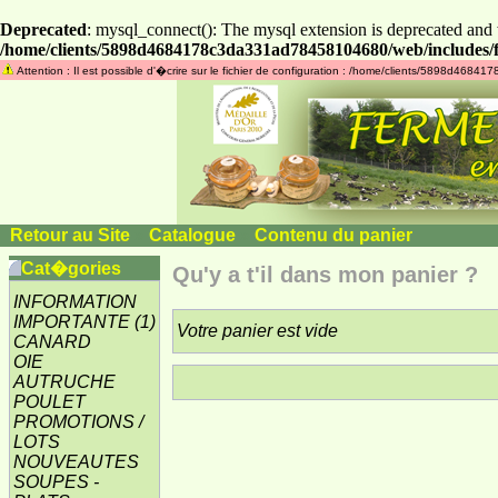
Deprecated
: mysql_connect(): The mysql extension is deprecated and 
/home/clients/5898d4684178c3da331ad78458104680/web/includes/f
Attention : Il est possible d'�crire sur le fichier de configuration : /home/clients/5898d468
Retour au Site
»
Catalogue
»
Contenu du panier
Cat�gories
Qu'y a t'il dans mon panier ?
INFORMATION
IMPORTANTE
(1)
Votre panier est vide
CANARD
OIE
AUTRUCHE
POULET
PROMOTIONS /
LOTS
NOUVEAUTES
SOUPES -