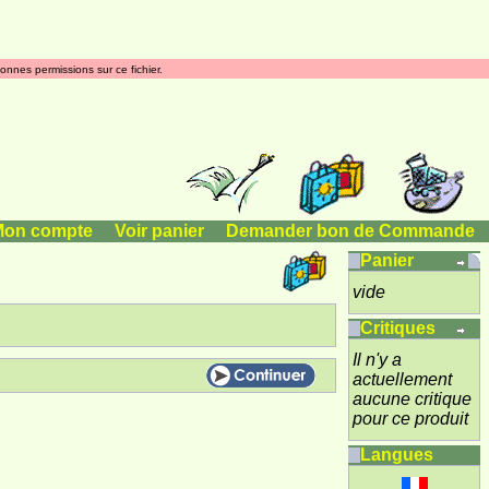
onnes permissions sur ce fichier.
Mon compte
|
Voir panier
|
Demander bon de Commande
Panier
vide
Critiques
Il n'y a
actuellement
aucune critique
pour ce produit
Langues