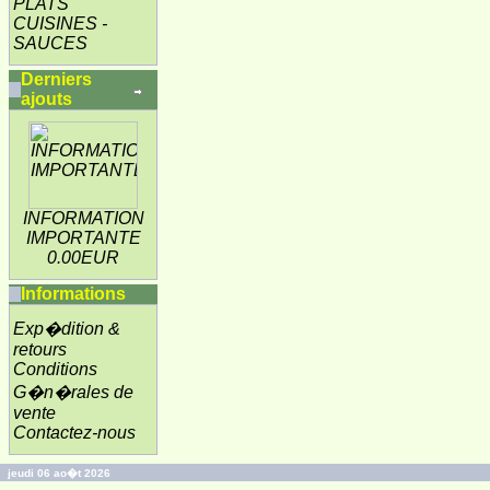
PLATS
CUISINES -
SAUCES
Derniers
ajouts
INFORMATION
IMPORTANTE
0.00EUR
Informations
Exp�dition &
retours
Conditions
G�n�rales de
vente
Contactez-nous
jeudi 06 ao�t 2026