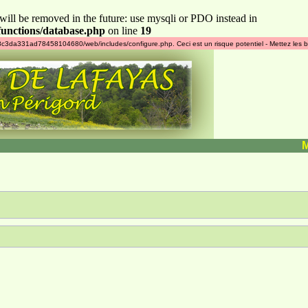
will be removed in the future: use mysqli or PDO instead in
unctions/database.php
on line
19
4178c3da331ad78458104680/web/includes/configure.php. Ceci est un risque potentiel - Mettez les b