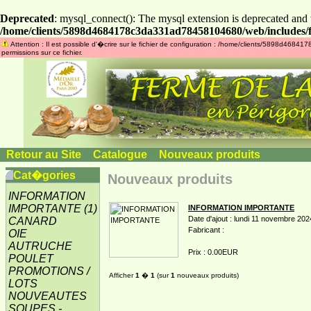
Deprecated
: mysql_connect(): The mysql extension is deprecated and 
/home/clients/5898d4684178c3da331ad78458104680/web/includes/f
Attention : Il est possible d'�crire sur le fichier de configuration : /home/clients/5898d46
permissions sur ce fichier.
Retour au Site
»
Catalogue
»
Nouveaux produits
Cat�gories
Nouveaux produits
INFORMATION
IMPORTANTE
(1)
INFORMATION IMPORTANTE
Date d'ajout : lundi 11 novembre 202
CANARD
Fabricant :
OIE
AUTRUCHE
Prix : 0.00EUR
POULET
PROMOTIONS /
Afficher
1
�
1
(sur
1
nouveaux produits)
LOTS
NOUVEAUTES
SOUPES -