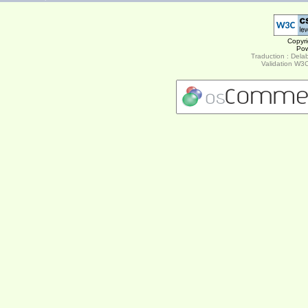
Copyr
Po
Traduction : Delab
Validation W3C