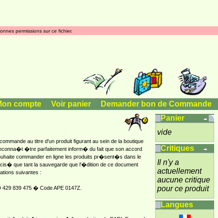
onnes permissions sur ce fichier.
Mon compte
|
Voir panier
|
Demander bon de Commande
Panier
vide
mmande au titre d'un produit figurant au sein de la boutique
Critiques
conna�t �tre parfaitement inform� du fait que son accord
ouhaite commander en ligne les produits pr�sent�s dans le
Il n'y a
cis� que tant la sauvegarde que l'�dition de ce document
actuellement
tions suivantes :
aucune critique
pour ce produit
 D 429 839 475 � Code APE 0147Z.
Langues