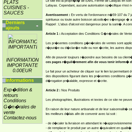
Le site est la propri�t� de EARL Ferme de Lafayas en son 
PLATS
Lafayas. Cependant, aucune autorisation sp�cifique n'est n�
CUISINES -
SAUCES
Avertissement :
En vertu de l'ordonnance n�59-107 du 7 jan
spiritueux ou toute autre boisson alcoolis�e s�engage � 
Derniers
Rappel : L'abus d'alcool est dangereux pour la sant�. A 
ajouts
Article 1 :
Acceptation des Conditions G�n�rales de Vente
Les pr�sentes conditions g�n�rales de ventes sont applic
r�put�e ou d�clar�e nulle ou non �crite, les autres dispos
Afin de pouvoir toujours r�pondre aux besoins de sa client
INFORMATION
ces pages r�guli�rement afin de vous tenir inform� d
IMPORTANTE
0.00EUR
Le fait pour un acheteur de cliquer sur le lien lui permett
des dispositions figurant dans les pr�sentes conditions g�n
Informations
d�rogation pr�alable, expresse et �crite.
Exp�dition &
Article 2 :
Nos Produits
retours
Les photographies, illustrations et textes de ce site ne peu
Conditions
G�n�rales de
En raison de leur nature artisanale et de leur saisonnalit� 
vente
les meilleurs d�lais afin de convenir avec lui soit :
Contactez-nous
- de d�caler la livraison en attendant le r�approvisionneme
- de remplacer le produit par un autre �quivalent en qualit� 