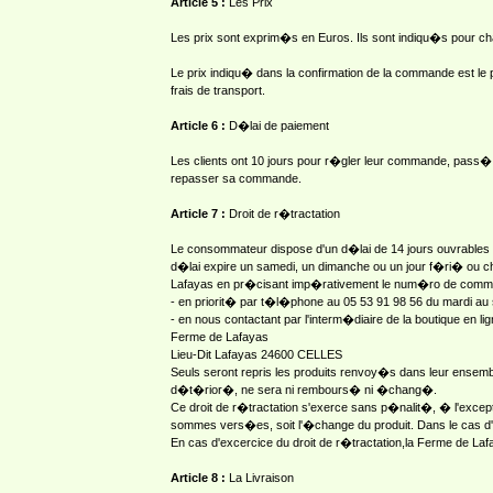
Article 5 :
Les Prix
Les prix sont exprim�s en Euros. Ils sont indiqu�s pour ch
Le prix indiqu� dans la confirmation de la commande est le pr
frais de transport.
Article 6 :
D�lai de paiement
Les clients ont 10 jours pour r�gler leur commande, pass� 
repasser sa commande.
Article 7 :
Droit de r�tractation
Le consommateur dispose d'un d�lai de 14 jours ouvrables p
d�lai expire un samedi, un dimanche ou un jour f�ri� ou c
Lafayas en pr�cisant imp�rativement le num�ro de comm
- en priorit� par t�l�phone au 05 53 91 98 56 du mardi au
- en nous contactant par l'interm�diaire de la boutique en
Ferme de Lafayas
Lieu-Dit Lafayas 24600 CELLES
Seuls seront repris les produits renvoy�s dans leur ensembl
d�t�rior�, ne sera ni rembours� ni �chang�.
Ce droit de r�tractation s'exerce sans p�nalit�, � l'except
sommes vers�es, soit l'�change du produit. Dans le cas d'
En cas d'excercice du droit de r�tractation,la Ferme de L
Article 8 :
La Livraison