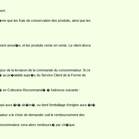
ort.
m�me que les frais de conservation des produits, ainsi que les
t annul�e, et les produits remis en vente. Le client devra
 jour de la livraison de la commande du consommateur. Si ce
l� au pr�alable aupr�s du Service Client de la Ferme de
ourn� en Colissimo Recommand� � l'adresse suivante :
duit qui aura �t� ab�m�, ou dont l'emballage d'origine aura �t�
mmateur a le choix de demander soit le remboursement des
Le consommateur sera alors rembours� par ch�que.