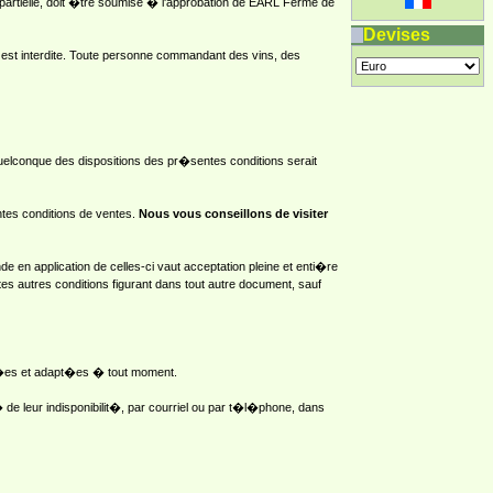
artielle, doit �tre soumise � l'approbation de EARL Ferme de
Devises
s est interdite. Toute personne commandant des vins, des
lconque des dispositions des pr�sentes conditions serait
ntes conditions de ventes.
Nous vous conseillons de visiter
 en application de celles-ci vaut acceptation pleine et enti�re
es autres conditions figurant dans tout autre document, sauf
difi�es et adapt�es � tout moment.
 de leur indisponibilit�, par courriel ou par t�l�phone, dans