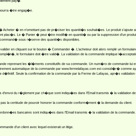
ellement pay�.
 pourra �tre engag�e.
n � Acheter � en n'omettant pas de pr�ciser les quantit�s souhait�es. Le produit s'ajoute al
plac�s. Le � Panier � peut �tre modifi� en quantit� ou par la suppression d'un produit, 
tre command� sous r�serve des quantit�s disponibles.
 valider en cliquant sur le bouton � Commander �. L'acheteur doit alors remplir un formul
compl�t�, le formulaire doit �tre valid�. La validation de la commande implique l�acceptat
mmande reprenant les �l�ments constitutifs de sa commande. Un num�ro de commande lui e
strement automatique de la commande par www.fermelafayas.com est consid�r� comme ayant 
d�finitif. Seule la confirmation de la commande par la Ferme de Lafayas, apr�s validation
�s d'envoi du r�glement par ch�que sont indiqu�es dans l'Email transmis � la validation 
a pas la certitude de pouvoir honorer la commande conform�ment � la demande du client.
coordonn�es bancaires sont indiqu�es dans l'Email transmis � la validation de la commande.
mande d'un client avec lequel existerait un litige.