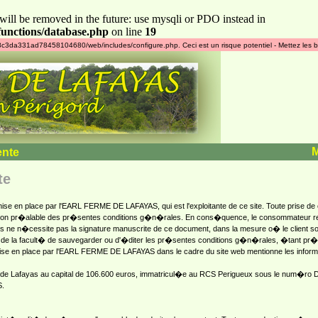
will be removed in the future: use mysqli or PDO instead in
unctions/database.php
on line
19
4178c3da331ad78458104680/web/includes/configure.php. Ceci est un risque potentiel - Mettez les b
ente
te
e en place par l'EARL FERME DE LAFAYAS, qui est l'exploitante de ce site. Toute prise de co
ation pr�alable des pr�sentes conditions g�n�rales. En cons�quence, le consommateur re
 ne n�cessite pas la signature manuscrite de ce document, dans la mesure o� le client s
 de la facult� de sauvegarder ou d'�diter les pr�sentes conditions g�n�rales, �tant pr�
mise en place par l'EARL FERME DE LAFAYAS dans le cadre du site web mentionne les informa
de Lafayas au capital de 106.600 euros, immatricul�e au RCS Perigueux sous le num�ro
S.