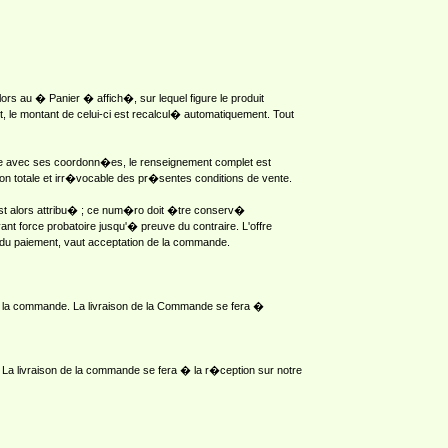
ors au � Panier � affich�, sur lequel figure le produit
le montant de celui-ci est recalcul� automatiquement. Tout
aire avec ses coordonn�es, le renseignement complet est
ion totale et irr�vocable des pr�sentes conditions de vente.
st alors attribu� ; ce num�ro doit �tre conserv�
force probatoire jusqu'� preuve du contraire. L'offre
 du paiement, vaut acceptation de la commande.
de la commande. La livraison de la Commande se fera �
 La livraison de la commande se fera � la r�ception sur notre