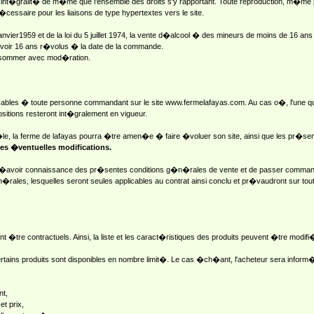
int�gralit� de m�me que l'ensemble des droits s'y rapportant. Toute reproduction, m�me p
cessaire pour les liaisons de type hypertextes vers le site.
vier1959 et de la loi du 5 juillet 1974, la vente d�alcool � des mineurs de moins de 16 an
avoir 16 ans r�volus � la date de la commande.
consommer avec mod�ration.
ables � toute personne commandant sur le site www.fermelafayas.com. Au cas o�, l'une que
itions resteront int�gralement en vigueur.
�le, la ferme de lafayas pourra �tre amen�e � faire �voluer son site, ainsi que les pr�se
es �ventuelles modifications.
ant d�avoir connaissance des pr�sentes conditions g�n�rales de vente et de passer commande
�rales, lesquelles seront seules applicables au contrat ainsi conclu et pr�vaudront sur tout
vent �tre contractuels. Ainsi, la liste et les caract�ristiques des produits peuvent �tre mo
certains produits sont disponibles en nombre limit�. Le cas �ch�ant, l'acheteur sera inform�
nt,
et prix,