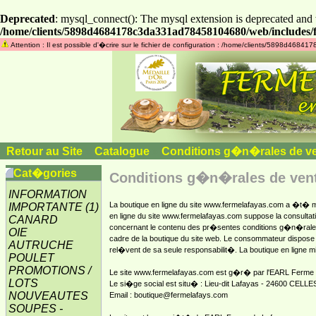
Deprecated
: mysql_connect(): The mysql extension is deprecated and 
/home/clients/5898d4684178c3da331ad78458104680/web/includes/f
Attention : Il est possible d'�crire sur le fichier de configuration : /home/clients/5898d468
Retour au Site
»
Catalogue
»
Conditions g�n�rales de v
Cat�gories
Conditions g�n�rales de ven
INFORMATION
La boutique en ligne du site www.fermelafayas.com a �t� mis
IMPORTANTE
(1)
en ligne du site www.fermelafayas.com suppose la consult
CANARD
concernant le contenu des pr�sentes conditions g�n�rales
OIE
cadre de la boutique du site web. Le consommateur dispose
AUTRUCHE
rel�vent de sa seule responsabilit�. La boutique en ligne 
POULET
PROMOTIONS /
Le site www.fermelafayas.com est g�r� par l'EARL Ferme 
LOTS
Le si�ge social est situ� : Lieu-dit Lafayas - 24600 CELLE
NOUVEAUTES
Email : boutique@fermelafays.com
SOUPES -