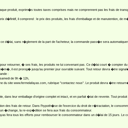
aque produit, exprim�s toutes taxes comprises mais ne comprennent pas les frais de transp
ix d�finitif, il comprend : le prix des produits, les frais d'emballage et de manutention, de 
ce d�lai, sans r�glement de la part de l'acheteur, la commande pass�e sera automatiquemen
our retourner, � ses frais, les produits ne lui convenant pas. Ce d�lai court � compter du
h�m�, il est prorog� jusqu'au premier jour ouvrable suivant. Tout retour devra �tre signa
ande :
 samedi de 9h � 12h,
 ligne du site www.fermelafayas.com, rubrique "contactez nous". Le produit devra �tre ret
e, dans leur emballage d'origine complet et intact, et en parfait �tat de revente. Tout pro
ion des frais de retour. Dans l'hypoth�se de l'exercice du droit de r�tractation, le conso
un �change, la re-exp�dition se fera aux frais du consommateur.
afayas fera tous les efforts pour rembourser le consommateur dans un d�lai de 15 jours. 