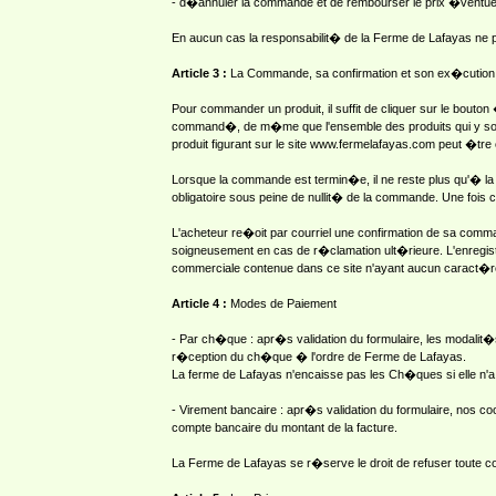
- d�annuler la commande et de rembourser le prix �ventu
En aucun cas la responsabilit� de la Ferme de Lafayas ne
Article 3 :
La Commande, sa confirmation et son ex�cution
Pour commander un produit, il suffit de cliquer sur le bouto
command�, de m�me que l'ensemble des produits qui y sont 
produit figurant sur le site www.fermelafayas.com peut �
Lorsque la commande est termin�e, il ne reste plus qu'� la
obligatoire sous peine de nullit� de la commande. Une fois 
L'acheteur re�oit par courriel une confirmation de sa co
soigneusement en cas de r�clamation ult�rieure. L'enregi
commerciale contenue dans ce site n'ayant aucun caract�re 
Article 4 :
Modes de Paiement
- Par ch�que : apr�s validation du formulaire, les modalit
r�ception du ch�que � l'ordre de Ferme de Lafayas.
La ferme de Lafayas n'encaisse pas les Ch�ques si elle n'
- Virement bancaire : apr�s validation du formulaire, nos 
compte bancaire du montant de la facture.
La Ferme de Lafayas se r�serve le droit de refuser toute com