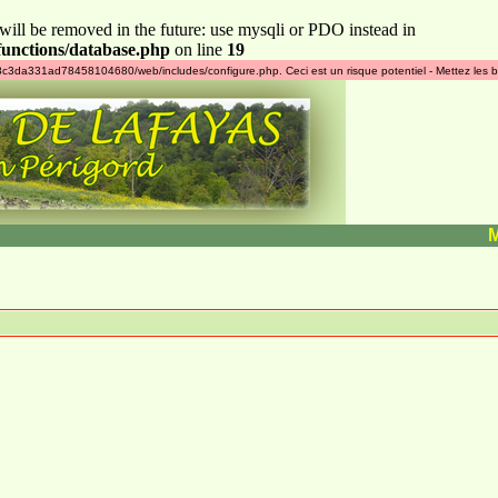
will be removed in the future: use mysqli or PDO instead in
unctions/database.php
on line
19
4178c3da331ad78458104680/web/includes/configure.php. Ceci est un risque potentiel - Mettez les b