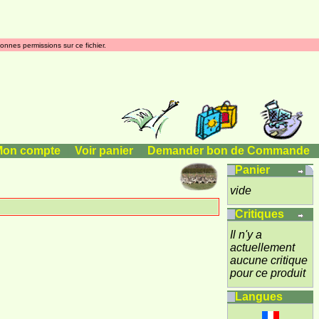
onnes permissions sur ce fichier.
Mon compte
|
Voir panier
|
Demander bon de Commande
Panier
vide
Critiques
Il n'y a
actuellement
aucune critique
pour ce produit
Langues