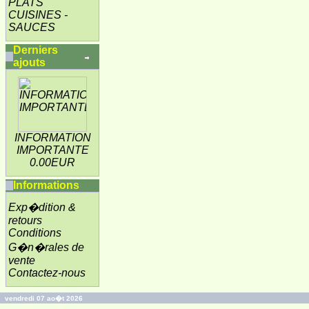
PLATS
CUISINES -
SAUCES
Derniers
ajouts
INFORMATION
IMPORTANTE
0.00EUR
Informations
Exp�dition &
retours
Conditions
G�n�rales de
vente
Contactez-nous
vendredi 07 ao�t 2026