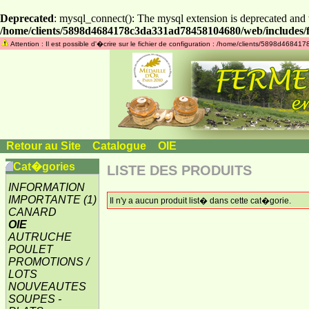
Deprecated
: mysql_connect(): The mysql extension is deprecated and 
/home/clients/5898d4684178c3da331ad78458104680/web/includes/f
Attention : Il est possible d'�crire sur le fichier de configuration : /home/clients/5898d468
Retour au Site
»
Catalogue
»
OIE
Cat�gories
LISTE DES PRODUITS
INFORMATION
IMPORTANTE
(1)
Il n'y a aucun produit list� dans cette cat�gorie.
CANARD
OIE
AUTRUCHE
POULET
PROMOTIONS /
LOTS
NOUVEAUTES
SOUPES -