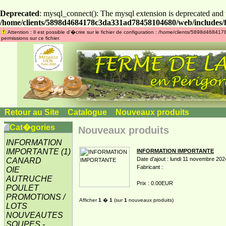
Deprecated
: mysql_connect(): The mysql extension is deprecated and 
/home/clients/5898d4684178c3da331ad78458104680/web/includes/f
Attention : Il est possible d'�crire sur le fichier de configuration : /home/clients/5898d46
permissions sur ce fichier.
Retour au Site
»
Catalogue
»
Nouveaux produits
Cat�gories
Nouveaux produits
INFORMATION
IMPORTANTE
(1)
INFORMATION IMPORTANTE
Date d'ajout : lundi 11 novembre 202
CANARD
Fabricant :
OIE
AUTRUCHE
Prix : 0.00EUR
POULET
PROMOTIONS /
Afficher
1
�
1
(sur
1
nouveaux produits)
LOTS
NOUVEAUTES
SOUPES -