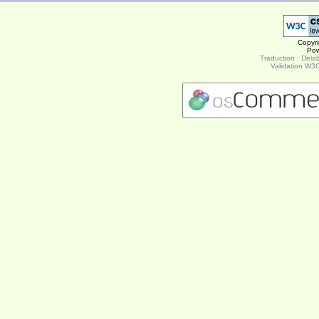
Copyr
Po
Traduction : Delab
Validation W3C