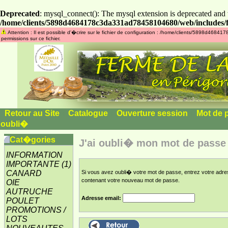
Deprecated
: mysql_connect(): The mysql extension is deprecated and 
/home/clients/5898d4684178c3da331ad78458104680/web/includes/f
Attention : Il est possible d'�crire sur le fichier de configuration : /home/clients/5898d46
permissions sur ce fichier.
Retour au Site
»
Catalogue
»
Ouverture session
»
Mot de 
oubli�
Cat�gories
J'ai oubli� mon mot de passe 
INFORMATION
IMPORTANTE
(1)
CANARD
Si vous avez oubli� votre mot de passe, entrez votre adr
contenant votre nouveau mot de passe.
OIE
AUTRUCHE
Adresse email:
POULET
PROMOTIONS /
LOTS