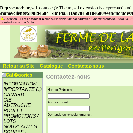
Deprecated
: mysql_connect(): The mysql extension is deprecated and 
/home/clients/5898d4684178c3da331ad78458104680/web/includes/f
Attention : Il est possible d'�crire sur le fichier de configuration : /home/clients/5898d46
permissions sur ce fichier.
Retour au Site
»
Catalogue
»
Contactez-nous
Cat�gories
Contactez-nous
INFORMATION
IMPORTANTE
(1)
Nom et Pr�nom :
CANARD
OIE
Adresse email :
AUTRUCHE
POULET
Demande de renseignements :
PROMOTIONS /
LOTS
NOUVEAUTES
SOUPES -