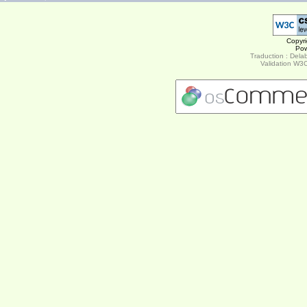
Copyr
Po
Traduction : Delab
Validation W3C