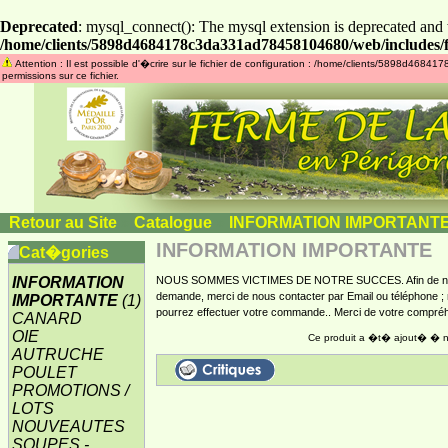
Deprecated
: mysql_connect(): The mysql extension is deprecated and 
/home/clients/5898d4684178c3da331ad78458104680/web/includes/f
Attention : Il est possible d'�crire sur le fichier de configuration : /home/clients/5898d46
permissions sur ce fichier.
Retour au Site
»
Catalogue
»
INFORMATION IMPORTANT
INFORMATION IMPORTANTE
Cat�gories
INFORMATION
NOUS SOMMES VICTIMES DE NOTRE SUCCES. Afin de nous pe
demande, merci de nous contacter par Email ou téléphone ; 
IMPORTANTE
(1)
pourrez effectuer votre commande.. Merci de votre compré
CANARD
OIE
Ce produit a �t� ajout� � no
AUTRUCHE
POULET
PROMOTIONS /
LOTS
NOUVEAUTES
SOUPES -