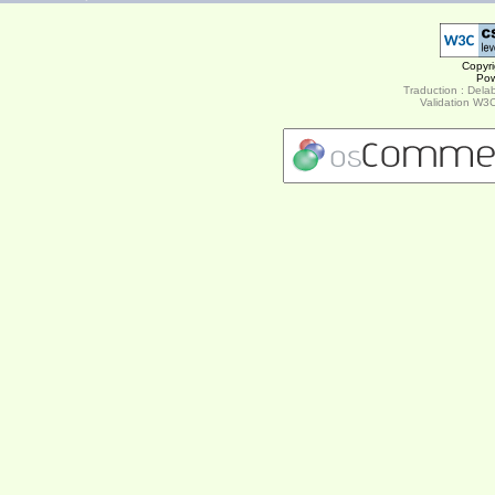
Copyr
Po
Traduction : Delab
Validation W3C