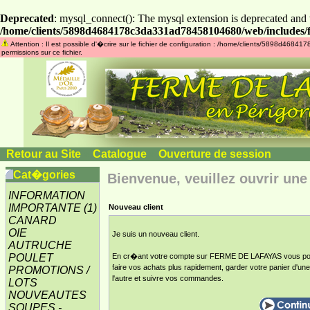
Deprecated
: mysql_connect(): The mysql extension is deprecated and 
/home/clients/5898d4684178c3da331ad78458104680/web/includes/f
Attention : Il est possible d'�crire sur le fichier de configuration : /home/clients/5898d46
permissions sur ce fichier.
Retour au Site
»
Catalogue
»
Ouverture de session
Cat�gories
Bienvenue, veuillez ouvrir une
INFORMATION
IMPORTANTE
(1)
Nouveau client
CANARD
OIE
Je suis un nouveau client.
AUTRUCHE
POULET
En cr�ant votre compte sur FERME DE LAFAYAS vous po
faire vos achats plus rapidement, garder votre panier d'une
PROMOTIONS /
l'autre et suivre vos commandes.
LOTS
NOUVEAUTES
SOUPES -