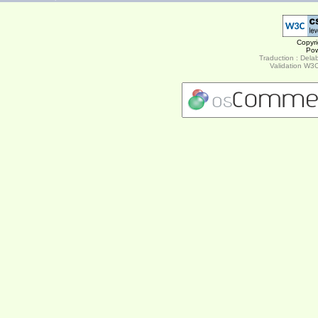
Copyr
Po
Traduction : Delab
Validation W3C