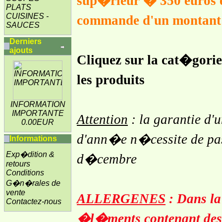
sup�rieur � 350 euros e
PLATS
CUISINES -
commande d'un montant 
SAUCES
Derniers
ajouts
Cliquez sur la cat�gorie
les produits
INFORMATION
IMPORTANTE
Attention
: la garantie d'u
0.00EUR
d'ann�e n�cessite de pa
Informations
Exp�dition &
d�cembre
retours
Conditions
G�n�rales de
vente
ALLERGENES
: Dans la
Contactez-nous
�l�ments contenant des 