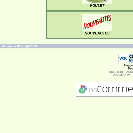
POULET
NOUVEAUTES
dimanche 09 ao�t 2026
Copyr
Po
Traduction : Delab
Validation W3C