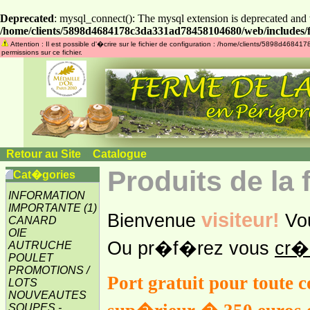
Deprecated
: mysql_connect(): The mysql extension is deprecated and 
/home/clients/5898d4684178c3da331ad78458104680/web/includes/f
Attention : Il est possible d'�crire sur le fichier de configuration : /home/clients/5898d46
permissions sur ce fichier.
Retour au Site
»
Catalogue
Produits de la
Cat�gories
INFORMATION
IMPORTANTE
(1)
visiteur!
Bienvenue
Vo
CANARD
OIE
Ou pr�f�rez vous
cr�
AUTRUCHE
POULET
PROMOTIONS /
Port gratuit pour toute
LOTS
NOUVEAUTES
SOUPES -