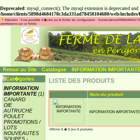
Deprecated
: mysql_connect(): The mysql extension is deprecated and 
/home/clients/5898d4684178c3da331ad78458104680/web/includes/f
Attention : Il est possible d'�crire sur le fichier de configuration : /home/clients/5898d46
permissions sur ce fichier.
Retour au Site
»
Catalogue
»
INFORMATION IMPORTANT
Cat�gories
LISTE DES PRODUITS
INFORMATION
IMPORTANTE
(1)
Nom du produit
CANARD
OIE
AUTRUCHE
INFORMATION IMPORTANTE
POULET
PROMOTIONS /
LOTS
Afficher
1
�
1
(sur
1
produits)
NOUVEAUTES
SOUPES -