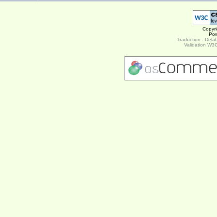
Copyr
Po
Traduction : Delab
Validation W3C