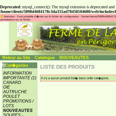
Deprecated
: mysql_connect(): The mysql extension is deprecated and 
/home/clients/5898d4684178c3da331ad78458104680/web/includes/f
Attention : Il est possible d'�crire sur le fichier de configuration : /home/clients/5898d46
permissions sur ce fichier.
Retour au Site
»
Catalogue
»
NOUVEAUTES
Cat�gories
LISTE DES PRODUITS
INFORMATION
IMPORTANTE
(1)
Il n'y a aucun produit list� dans cette cat�gorie.
CANARD
OIE
AUTRUCHE
POULET
PROMOTIONS /
LOTS
NOUVEAUTES
SOUPES -