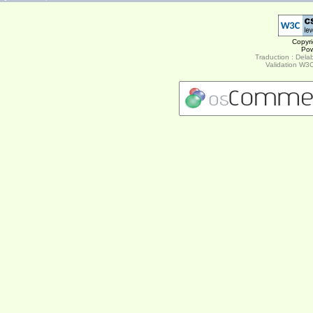
Copyr
Po
Traduction : Delab
Validation W3C