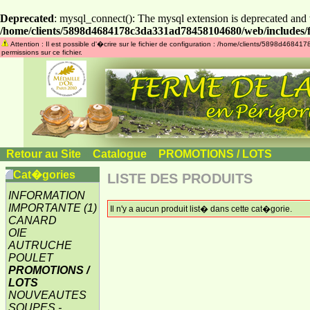
Deprecated
: mysql_connect(): The mysql extension is deprecated and 
/home/clients/5898d4684178c3da331ad78458104680/web/includes/f
Attention : Il est possible d'�crire sur le fichier de configuration : /home/clients/5898d46
permissions sur ce fichier.
Retour au Site
»
Catalogue
»
PROMOTIONS / LOTS
Cat�gories
LISTE DES PRODUITS
INFORMATION
IMPORTANTE
(1)
Il n'y a aucun produit list� dans cette cat�gorie.
CANARD
OIE
AUTRUCHE
POULET
PROMOTIONS /
LOTS
NOUVEAUTES
SOUPES -