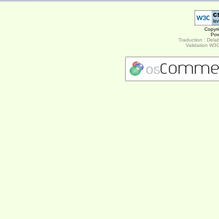
Copyr
Po
Traduction : Delab
Validation W3C