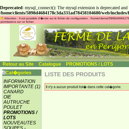
Deprecated
: mysql_connect(): The mysql extension is deprecated and 
/home/clients/5898d4684178c3da331ad78458104680/web/includes/f
Attention : Il est possible d'�crire sur le fichier de configuration : /home/clients/5898d46
permissions sur ce fichier.
Retour au Site
»
Catalogue
»
PROMOTIONS / LOTS
Cat�gories
LISTE DES PRODUITS
INFORMATION
IMPORTANTE
(1)
Il n'y a aucun produit list� dans cette cat�gorie.
CANARD
OIE
AUTRUCHE
POULET
PROMOTIONS /
LOTS
NOUVEAUTES
SOUPES -