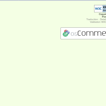
Copyr
Po
Traduction : Delab
Validation W3C