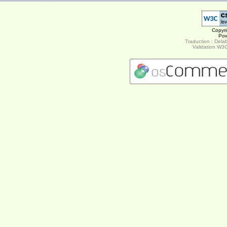
Copyr
Po
Traduction : Delab
Validation W3C