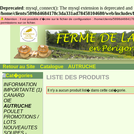
Deprecated
: mysql_connect(): The mysql extension is deprecated and 
/home/clients/5898d4684178c3da331ad78458104680/web/includes/f
Attention : Il est possible d'�crire sur le fichier de configuration : /home/clients/5898d46
permissions sur ce fichier.
Retour au Site
»
Catalogue
»
AUTRUCHE
Cat�gories
LISTE DES PRODUITS
INFORMATION
IMPORTANTE
(1)
Il n'y a aucun produit list� dans cette cat�gorie.
CANARD
OIE
AUTRUCHE
POULET
PROMOTIONS /
LOTS
NOUVEAUTES
SOUPES -