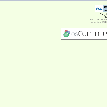
Copyr
Po
Traduction : Delab
Validation W3C