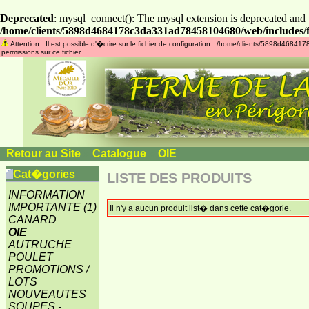
Deprecated
: mysql_connect(): The mysql extension is deprecated and 
/home/clients/5898d4684178c3da331ad78458104680/web/includes/f
Attention : Il est possible d'�crire sur le fichier de configuration : /home/clients/5898d46
permissions sur ce fichier.
Retour au Site
»
Catalogue
»
OIE
Cat�gories
LISTE DES PRODUITS
INFORMATION
IMPORTANTE
(1)
Il n'y a aucun produit list� dans cette cat�gorie.
CANARD
OIE
AUTRUCHE
POULET
PROMOTIONS /
LOTS
NOUVEAUTES
SOUPES -