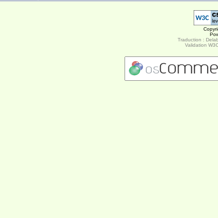
Copyr
Po
Traduction : Delab
Validation W3C