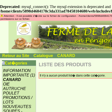
Deprecated
: mysql_connect(): The mysql extension is deprecated and 
/home/clients/5898d4684178c3da331ad78458104680/web/includes/f
Attention : Il est possible d'�crire sur le fichier de configuration : /home/clients/5898d46
permissions sur ce fichier.
Retour au Site
»
Catalogue
»
CANARD
Cat�gories
LISTE DES PRODUITS
INFORMATION
IMPORTANTE
(1)
Il n'y a aucun produit list� dans cette cat�gorie.
CANARD
OIE
AUTRUCHE
POULET
PROMOTIONS /
LOTS
NOUVEAUTES
SOUPES -