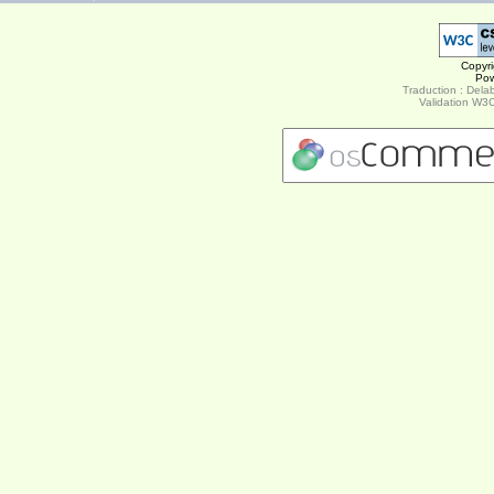
Copyr
Po
Traduction : Delab
Validation W3C